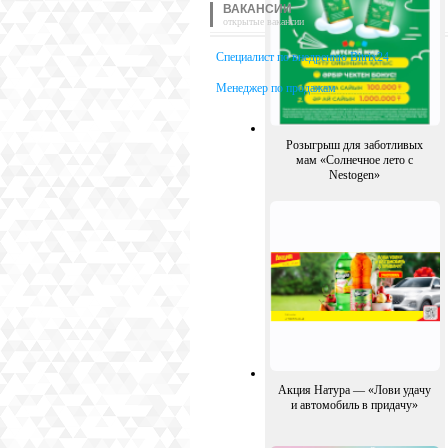
ВАКАНСИИ
открытые вакансии
Специалист по внедрению Bitrix24
Менеджер по продажам
Розыгрыш для заботливых
мам «Солнечное лето с
Nestogen»
Акция Натура — «Лови удачу
и автомобиль в придачу»