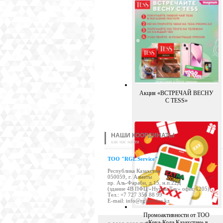
Акция «ВСТРЕЧАЙ ВЕСНУ
С TESS»
НАШИ КООРДИНАТЫ
как нас найти
TOO "RGL Service"
Республика Казахстан
050059, г. Алматы
пр. Аль-Фараби, д.15, н.п.22Д
(здание 4В ПФЦ «Нурлы Тау» офис 1205)
Tел.: +7 727 356 88 99
E-mail:
info@rglservice.kz
Промоактивности от ТОО
«Кока-Кола Казахстан» в