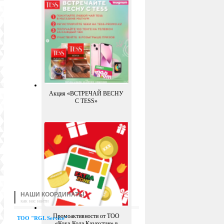
Акция «ВСТРЕЧАЙ ВЕСНУ
С TESS»
НАШИ КООРДИНАТЫ
как нас найти
Промоактивности от ТОО
TOO "RGL Service"
«Кока-Кола Казахстан» в