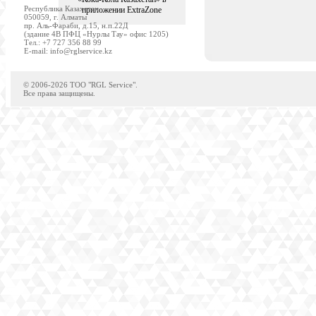
Республика Казахстан
приложении ExtraZone
050059, г. Алматы
пр. Аль-Фараби, д.15, н.п.22Д
(здание 4В ПФЦ «Нурлы Тау» офис 1205)
Tел.: +7 727 356 88 99
E-mail:
info@rglservice.kz
© 2006-2026 TOO "RGL Service".
Все права защищены.