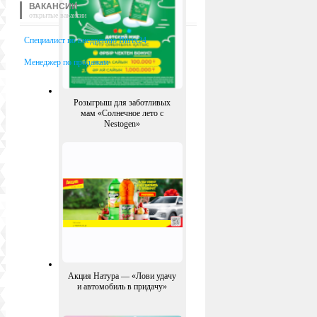
ВАКАНСИИ
открытые вакансии
Специалист по внедрению Bitrix24
Менеджер по продажам
Розыгрыш для заботливых
мам «Солнечное лето с
Nestogen»
Акция Натура — «Лови удачу
и автомобиль в придачу»