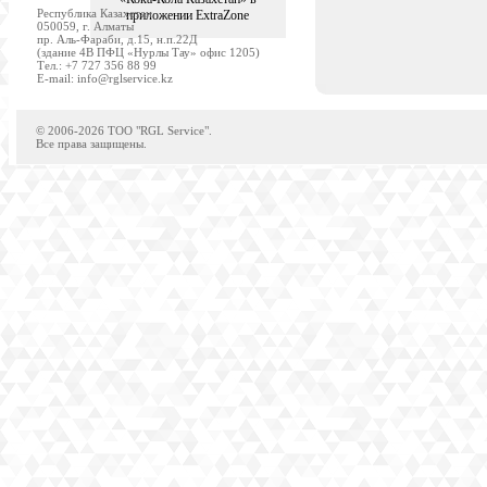
Республика Казахстан
приложении ExtraZone
050059, г. Алматы
пр. Аль-Фараби, д.15, н.п.22Д
(здание 4В ПФЦ «Нурлы Тау» офис 1205)
Tел.: +7 727 356 88 99
E-mail:
info@rglservice.kz
© 2006-2026 TOO "RGL Service".
Все права защищены.