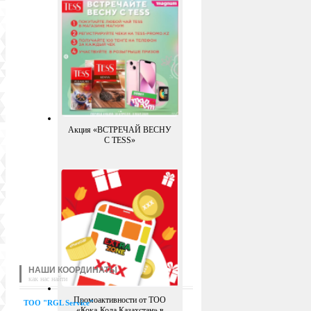
Акция «ВСТРЕЧАЙ ВЕСНУ
С TESS»
НАШИ КООРДИНАТЫ
как нас найти
Промоактивности от ТОО
TOO "RGL Service"
«Кока-Кола Казахстан» в