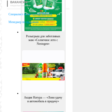
ВАКАНСИИ
открытые вакансии
Специалист по внедрению Bitrix24
Менеджер по продажам
Розыгрыш для заботливых
мам «Солнечное лето с
Nestogen»
Акция Натура — «Лови удачу
и автомобиль в придачу»