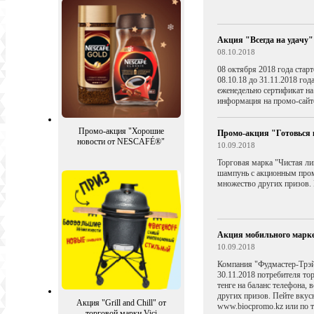
Акция "Всегда на удачу
08.10.2018
08 октября 2018 года стар
08.10.18 до 31.11.2018 год
еженедельно сертификат на
информация на промо-сайте
Промо-акция "Хорошие
Промо-акция "Готовься
новости от NESCAFÉ®"
10.09.2018
Торговая марка "Чистая ли
шампунь с акционным промо
множество других призов. 
Акция мобильного марк
10.09.2018
Компания "Фудмастер-Трэйд
30.11.2018 потребителя то
тенге на баланс телефона,
других призов. Пейте вкус
Акция "Grill and Chill" от
www.biocpromo.kz или по 
торговой марки Vici