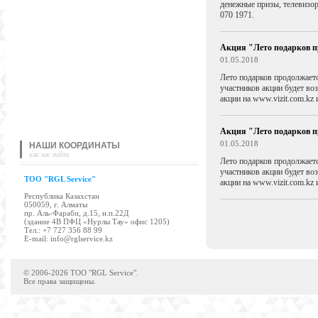
денежные призы, телевизор
070 1971.
Акция "Лето подарков п
01.05.2018
Лето подарков продолжаетс
участников акции будет во
акции на www.vizit.com.kz
Акция "Лето подарков п
01.05.2018
НАШИ КООРДИНАТЫ
как нас найти
Лето подарков продолжаетс
участников акции будет во
TOO "RGL Service"
акции на www.vizit.com.kz
Республика Казахстан
050059, г. Алматы
пр. Аль-Фараби, д.15, н.п.22Д
(здание 4В ПФЦ «Нурлы Тау» офис 1205)
Tел.: +7 727 356 88 99
E-mail:
info@rglservice.kz
© 2006-2026 TOO "RGL Service".
Все права защищены.