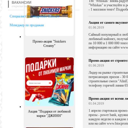
ТМ "Whiskas" вновь радуе
ВАКАНСИИ
"Whiskas" и участвуйте в 
открытые вакансии
- 1 миллион тенге! Подроб
Специалист по внедрению Bitrix24
Акция от самого вкусно
Менеджер по продажам
01.06.2019
Саймый популярный и люби
любимый майонез, получай 
Промо-акция "Snickers
по 10 000 и 1 000 000 тен
Creamy"
информацию на сайте www
Промо-акция от строите
01.06.2019
Лидер на рынке строительн
потрясающих призов - 30 0
строительные смеси "
AlinE
телефону горячей линии 65
Промо-акция от всеми 
01.04.2019
1 апреля стартовала пром
Акция "Подарки от любимой
призы - power bank, кружк
марки "ДЖИНН"
каждую неделю в каждом г
или на сайте www.biocpro