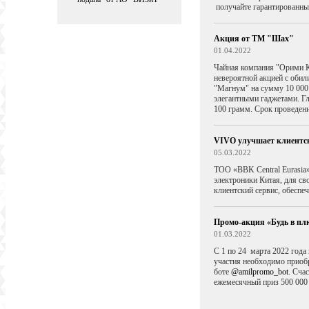
получайте гарантированный
Акция от ТМ "Шах"
01.04.2022
Чайная компания "Орими К
невероятной акцией с обил
"Магнум" на сумму 10 000
элегантными гаджетами. Гл
100 грамм. Срок проведения
VIVO улучшает клиентск
05.03.2022
ТОО «BBK Central Eurasia
электроники Китая
, для с
клиентский сервис, обеспе
Промо-акция «Будь в пл
01.03.2022
С 1 по 24 марта 2022 год
участия необходимо приобр
боте
@amilpromo_bot
. Сча
ежемесячный приз 500 000