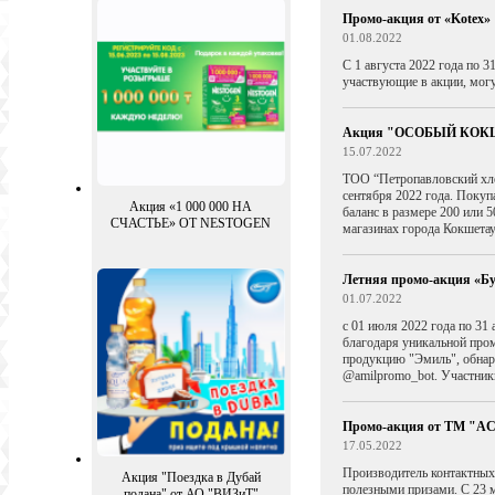
Промо-акция от «Kotex»
01.08.2022
C 1 августа 2022 года по 
участвующие в акции, могу
Акция "ОСОБЫЙ КОКШЕ
15.07.2022
ТОО “Петропавловский хл
сентября 2022 года.
Покупа
Акция «1 000 000 НА
баланс в размере 200 или 
СЧАСТЬЕ» ОТ NESTOGEN
магазинах города Кокшетау
Летняя промо-акция «Бу
01.07.2022
с 01 июля 2022 года по 31 
благодаря уникальной про
продукцию "Эмиль", обнару
@amilpromo_bot. Участник
Промо-акция от ТМ "
17.05.2022
Производитель контактных
Акция "Поездка в Дубай
полезными призами. С 23 м
подана" от АО "ВИЗиТ"