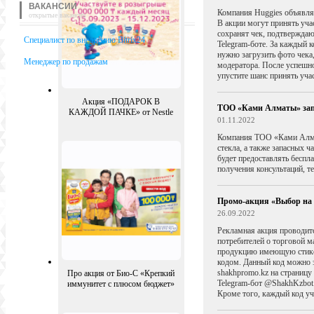
ВАКАНСИИ
Компания Huggies объявляе
открытые вакансии
В акции могут принять уча
сохранят чек, подтверждаю
Специалист по внедрению Bitrix24
Telegram-боте. За каждый 
нужно загрузить фото чека
Менеджер по продажам
модератора. После успешно
упустите шанс принять уча
Акция «ПОДАРОК В
ТОО «Ками Алматы» запу
КАЖДОЙ ПАЧКЕ» от Nestle
01.11.2022
Компания ТОО «Ками Алмат
стекла, а также запасных 
будет предоставлять беспл
получения консультаций, т
Промо-акция «Выбор на 1
26.09.2022
Рекламная акция проводитс
потребителей о торговой м
продукцию имеющую стикер
кодом. Данный код можно з
shakhpromo.kz на страницу
Про акция от Био-С «Крепкий
Telegram-бот @ShakhKzbot.
иммунитет с плюсом бюджет»
Кроме того, каждый код уч