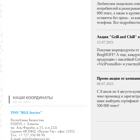
Любителям пощелкать семе
потребителей и разыгрывае
000 тенге, а также в круп
останется без приза - за к
телефона. Все подробности
Акция "Grill and Chill" 
12.07.2021
Покупая морепродукты от V
BergHOFF! А еще, каждую 
продукцию с наклейкой Grill
«ViciPromoBot» и
участвуй
Промо-акция от компани
08.07.2021
С 8 июля по 4 августа купи
чеке промокод и зарегистри
НАШИ КООРДИНАТЫ
шанс выйграть сертификат 
как нас найти
500 000 тенге!
TOO "RGL Service"
Республика Казахстан
050059, г. Алматы
пр. Аль-Фараби, д.15, н.п.22Д
(здание 4В ПФЦ «Нурлы Тау» офис 1205)
Tел.: +7 727 356 88 99
E-mail:
info@rglservice.kz