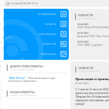
Сегодня 08.08.2026 21:14
НОВОСТИ
последние новости
01.04.2025
ТОО "ПАК ГРУП КАЗАХ
03.03.2025
Компания ТОО "Ikon Tyres
03.03.2025
ТОО "МКС Logystics"
ДОБРО ПОЖАЛОВАТЬ!
НОВОСТИ
на сайт нашей компании
новости компании
"RGL Service"
- Ваш проводник в мире
Промо-акция от произво
мобильного маркетинга.
01.05.2023
С 1 мая по 31 августа 202
НАШИ КЛИЕНТЫ
промо-код под золотистой 
клиенты нашей компании
Telegram-бот @vizitpromob
определен счастливчик, ко
победу!